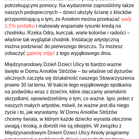
potrzebującymi pomocy. Na wydarzenie zaprosiliśmy także
naszych podopiecznych – dzieci ułożyły ścianę z klocków
przypominającą o tym, że Aniołom można przekazać
swój
1,5% podatku
i malowały wspaniałe rysunki kredą na
chodniku. Rzeka Odra, kurczak, wiele kolorów i radości –
właśnie tak wyglądał chodnik. Instalację artystyczną
można podziwiać do pierwszego deszczu. Tu możesz
zobaczyć
galerię zdjęć
z tego wyjątkowego dnia.
Międzynarodowy Dzień Dzieci Ulicy to bardzo ważne
święto w Domu Aniołów Stróżów – bo właśnie od dyżurów
ulicznych zaczęła się działalność naszego Stowarzyszenia
prawie 30 lat temu. W trakcie tego wyjątkowego spotkania
na podwórku wraz z dziećmi, które otaczamy anielskimi
skrzydłami, opowiedzieliśmy o tym, co ważne. Igor, jeden z
naszych małych artystów, mówił, że ważne jest dla niego
życie i to, jak wyrastamy. W Domu Aniołów Stróżów
chcemy świata, w którym każde dziecko wyrasta otoczone
uwagą i troską, a dorośli nie są obojętni. W związku z
Międzynarodowym Dniem Dzieci Ulicy Anioły pragniemy