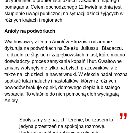
przypomnieć o problemach dzieci i zasadach mądrego
pomagania. Celem obchodzonego 12 kwietnia dnia jest
skupienie uwagi publicznej na sytuacji dzieci żyjących w
różnych krajach i regionach.
Anioły na podwórkach
Wychowawcy z Domu Aniołów Stróżów codziennie
dyżurują na podwórkach na Załężu, Juliuszu i Biadaczu.
To dzielnice śląskich i zagłębiowskich miast, które mocno
doświadczył proces zamykania kopalń i hut. Gwałtowne
zmiany wpłynęły nie tylko na byłych pracowników, ale
także na ich dzieci, a nawet wnuki. W efekcie nadal można
spotkać tutaj maluchy i nastolatków, którym z różnych
powodów brakuje opieki, domowego ciepła lub stałego
wsparcia. To właśnie do nich pomocną dłoń wyciągają
Anioły.
Spotykamy się na „ich” terenie, bo czasem to
jedyna przestrzeń na spokojną rozmowę.
Podczas wspólnej zabawy na ulicach i