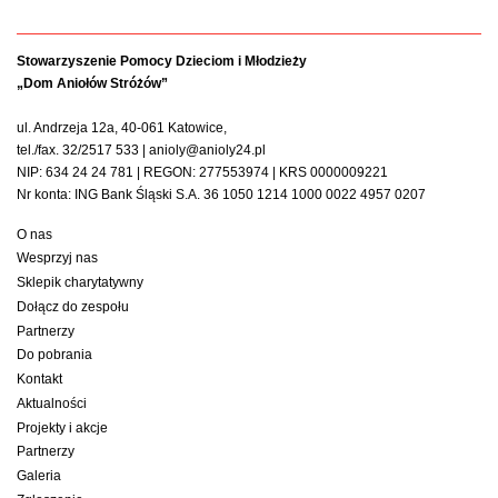
Stowarzyszenie Pomocy Dzieciom i Młodzieży
„Dom Aniołów Stróżów”
ul. Andrzeja 12a, 40-061 Katowice,
tel./fax. 32/2517 533 | anioly@anioly24.pl
NIP: 634 24 24 781 | REGON: 277553974 | KRS 0000009221
Nr konta: ING Bank Śląski S.A. 36 1050 1214 1000 0022 4957 0207
O nas
Wesprzyj nas
Sklepik charytatywny
Dołącz do zespołu
Partnerzy
Do pobrania
Kontakt
Aktualności
Projekty i akcje
Partnerzy
Galeria