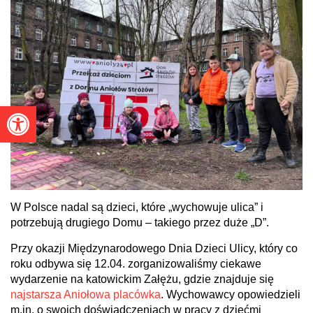
Otwórz pasek narzędzi
W Polsce nadal są dzieci, które „wychowuje ulica” i
potrzebują drugiego Domu – takiego przez duże „D”.
Przy okazji Międzynarodowego Dnia Dzieci Ulicy, który co
roku odbywa się 12.04. zorganizowaliśmy ciekawe
wydarzenie na katowickim Załężu, gdzie znajduje się
najstarsza Aniołowa placówka
. Wychowawcy opowiedzieli
m.in. o swoich doświadczeniach w pracy z dziećmi