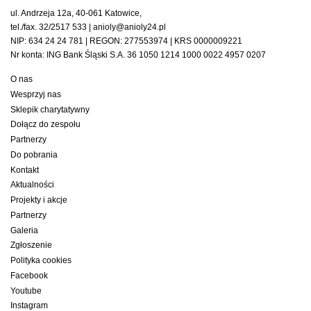
ul. Andrzeja 12a, 40-061 Katowice,
tel./fax. 32/2517 533 | anioly@anioly24.pl
NIP: 634 24 24 781 | REGON: 277553974 | KRS 0000009221
Nr konta: ING Bank Śląski S.A. 36 1050 1214 1000 0022 4957 0207
O nas
Wesprzyj nas
Sklepik charytatywny
Dołącz do zespołu
Partnerzy
Do pobrania
Kontakt
Aktualności
Projekty i akcje
Partnerzy
Galeria
Zgłoszenie
Polityka cookies
Facebook
Youtube
Instagram