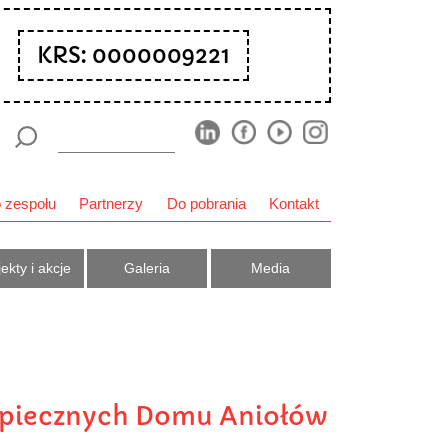
KRS: 0000009221
 zespołu
Partnerzy
Do pobrania
Kontakt
ekty i akcje
Galeria
Media
dopiecznych Domu Aniołów