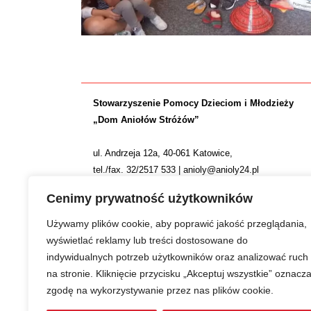
Stowarzyszenie Pomocy Dzieciom i Młodzieży
„Dom Aniołów Stróżów”
ul. Andrzeja 12a, 40-061 Katowice,
tel./fax. 32/2517 533 | anioly@anioly24.pl
NIP: 634 24 24 781 | REGON: 277553974 | KRS 0000
Cenimy prywatność użytkowników
Nr konta: ING Bank Śląski S.A. 36 1050 1214 1000 0
Używamy plików cookie, aby poprawić jakość przeglądania,
wyświetlać reklamy lub treści dostosowane do
indywidualnych potrzeb użytkowników oraz analizować ruch
na stronie. Kliknięcie przycisku „Akceptuj wszystkie” oznacz
zgodę na wykorzystywanie przez nas plików cookie.