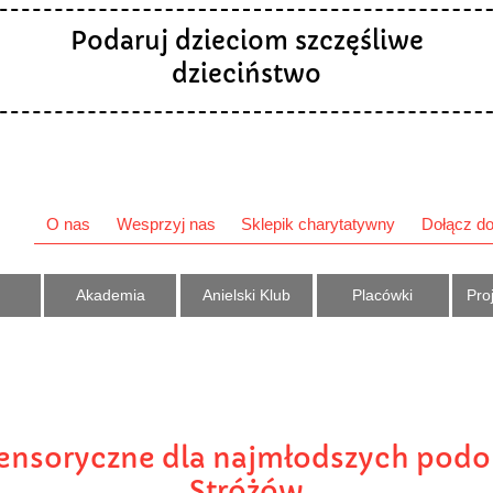
Podaruj dzieciom szczęśliwe
dzieciństwo
O nas
Wesprzyj nas
Sklepik charytatywny
Dołącz do
Akademia
Anielski Klub
Placówki
Proj
 sensoryczne dla najmłodszych po
Stróżów