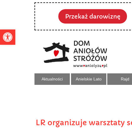
Przekaż darowiznę
Otwórz pasek narzędzi
Aktualności
Anielskie Lato
Rajd
LR organizuje warsztaty