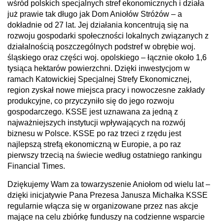
wśród polskich specjalnych stref ekonomicznych i działa
już prawie tak długo jak Dom Aniołów Stróżów – a
dokładnie od 27 lat. Jej działania koncentrują się na
rozwoju gospodarki społeczności lokalnych związanych z
działalnością poszczególnych podstref w obrębie woj.
śląskiego oraz części woj. opolskiego – łącznie około 1,6
tysiąca hektarów powierzchni. Dzięki inwestycjom w
ramach Katowickiej Specjalnej Strefy Ekonomicznej,
region zyskał nowe miejsca pracy i nowoczesne zakłady
produkcyjne, co przyczyniło się do jego rozwoju
gospodarczego. KSSE jest uznawana za jedną z
najważniejszych instytucji wpływających na rozwój
biznesu w Polsce. KSSE po raz trzeci z rzędu jest
najlepszą strefą ekonomiczną w Europie, a po raz
pierwszy trzecią na świecie według ostatniego rankingu
Financial Times.
Dziękujemy Wam za towarzyszenie Aniołom od wielu lat –
dzięki inicjatywie Pana Prezesa Janusza Michałka KSSE
regularnie włącza się w organizowane przez nas akcje
mające na celu zbiórkę funduszy na codzienne wsparcie