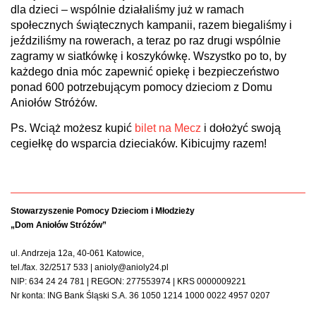
dla dzieci – wspólnie działaliśmy już w ramach
społecznych świątecznych kampanii, razem biegaliśmy i
jeździliśmy na rowerach, a teraz po raz drugi wspólnie
zagramy w siatkówkę i koszykówkę. Wszystko po to, by
każdego dnia móc zapewnić opiekę i bezpieczeństwo
ponad 600 potrzebującym pomocy dzieciom z Domu
Aniołów Stróżów.
Ps. Wciąż możesz kupić
bilet na Mecz
i dołożyć swoją
cegiełkę do wsparcia dzieciaków. Kibicujmy razem!
Stowarzyszenie Pomocy Dzieciom i Młodzieży
„Dom Aniołów Stróżów”
ul. Andrzeja 12a, 40-061 Katowice,
tel./fax. 32/2517 533 | anioly@anioly24.pl
NIP: 634 24 24 781 | REGON: 277553974 | KRS 0000009221
Nr konta: ING Bank Śląski S.A. 36 1050 1214 1000 0022 4957 0207