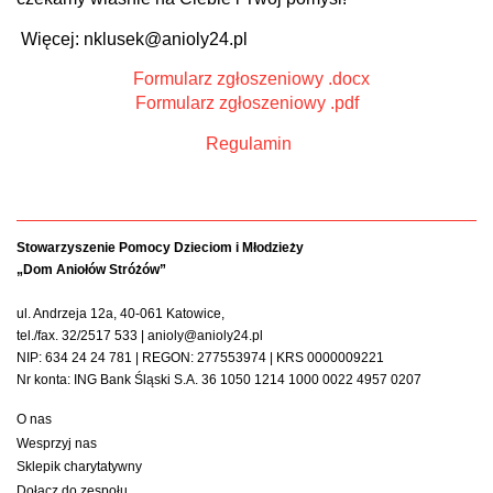
Więcej: nklusek@anioly24.pl
Formularz zgłoszeniowy .docx
Formularz zgłoszeniowy .pdf
Regulamin
Stowarzyszenie Pomocy Dzieciom i Młodzieży
„Dom Aniołów Stróżów”
ul. Andrzeja 12a, 40-061 Katowice,
tel./fax. 32/2517 533 | anioly@anioly24.pl
NIP: 634 24 24 781 | REGON: 277553974 | KRS 0000009221
Nr konta: ING Bank Śląski S.A. 36 1050 1214 1000 0022 4957 0207
O nas
Wesprzyj nas
Sklepik charytatywny
Dołącz do zespołu