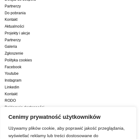
Partnerzy
Do pobrania
Kontakt
Aktualności
Projekty i akcje
Partnerzy
Galeria
Zgłoszenie
Polityka cookies
Facebook
Youtube
Instagram
Linkedin
Kontakt
RODO
Deklaracja dostępności
Deklaracja dostępności cyfrowej
Cenimy prywatność użytkowników
Zwiększamy efektywność naszych codziennych działań dzięki wsparciu
Używamy plików cookie, aby poprawić jakość przeglądania,
konsultanta amerykańskiego programu zarządzania przez cele Best
wyświetlać reklamy lub treści dostosowane do