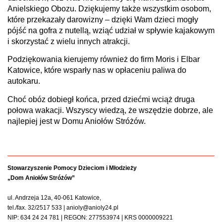
Anielskiego Obozu. Dziękujemy także wszystkim osobom,
które przekazały darowizny – dzięki Wam dzieci mogły
pójść na gofra z nutellą, wziąć udział w spływie kajakowym
i skorzystać z wielu innych atrakcji.
Podziękowania kierujemy również do firm Moris i Elbar
Katowice, które wsparły nas w opłaceniu paliwa do
autokaru.
Choć obóz dobiegł końca, przed dziećmi wciąż druga
połowa wakacji. Wszyscy wiedzą, że wszędzie dobrze, ale
najlepiej jest w Domu Aniołów Stróżów.
Stowarzyszenie Pomocy Dzieciom i Młodzieży
„Dom Aniołów Stróżów”
ul. Andrzeja 12a, 40-061 Katowice,
tel./fax. 32/2517 533 | anioly@anioly24.pl
NIP: 634 24 24 781 | REGON: 277553974 | KRS 0000009221