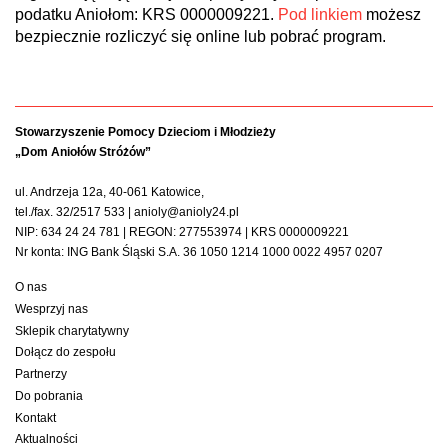
podatku Aniołom: KRS 0000009221.
Pod linkiem
możesz
bezpiecznie rozliczyć się online lub pobrać program.
Stowarzyszenie Pomocy Dzieciom i Młodzieży
„Dom Aniołów Stróżów”
ul. Andrzeja 12a, 40-061 Katowice,
tel./fax. 32/2517 533 | anioly@anioly24.pl
NIP: 634 24 24 781 | REGON: 277553974 | KRS 0000009221
Nr konta: ING Bank Śląski S.A. 36 1050 1214 1000 0022 4957 0207
O nas
Wesprzyj nas
Sklepik charytatywny
Dołącz do zespołu
Partnerzy
Do pobrania
Kontakt
Aktualności