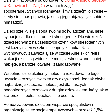
Dziś w Placówce Podwórkowej w
Domu Aniołów Stróżów
w Katowicach – Załężu
w ramach zajęć
socjoterapeutycznych rozmawialiśmy z dziećmi o stresie –
kiedy się u nas pojawia, jakie są jego objawy i jak sobie z
nim radzić.
Dzieci dzieliły się z sobą swoimi doświadczeniami, jakie
sytuacje są dla nich trudne i stresogenne. Dla większości
dzieci jednym z najczęstszych czynników stresogennych
jest każdy dzień w szkole i kłopoty z nauką. Nasi
wychowawcy zauważają, że w czasie Anielskich ferii i
wakacji dzieci są widocznie mniej zestresowane, mniej
napięte, a bardziej otwarte i zaangażowane.
Wspólnie też szukaliśmy metod na rozładowanie tego
uczucia – różnych ćwiczeń czy aktywności. Jednak chyba
najbardziej skuteczną metodą jest dla naszych
podopiecznych rozmowa z drugim człowiekiem, który jak to
stwierdzili – potrafi słuchać i nie ocenia.
Pomóż zapewnić dzieciom wsparcie specjalistów i
organizację zajęć socjoterapeutycznych – przekaż 1,5%