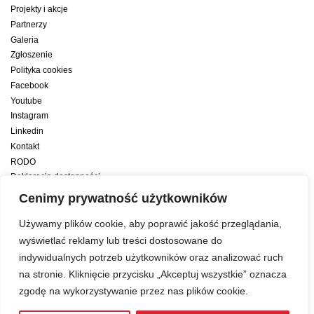
Projekty i akcje
Partnerzy
Galeria
Zgłoszenie
Polityka cookies
Facebook
Youtube
Instagram
Linkedin
Kontakt
RODO
Deklaracja dostępności
Deklaracja dostępności cyfrowej
Cenimy prywatność użytkowników
Zwiększamy efektywność naszych codziennych działań dzięki wsparciu
Używamy plików cookie, aby poprawić jakość przeglądania,
konsultanta amerykańskiego programu zarządzania przez cele Best
wyświetlać reklamy lub treści dostosowane do
indywidualnych potrzeb użytkowników oraz analizować ruch
Year Yet
na stronie. Kliknięcie przycisku „Akceptuj wszystkie” oznacza
zgodę na wykorzystywanie przez nas plików cookie.
Web development:
LUMENO Project
| © 2019 Copyright