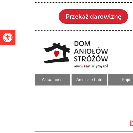
Przekaż darowiznę
Otwórz pasek narzędzi
Aktualności
Anielskie Lato
Rajd
D