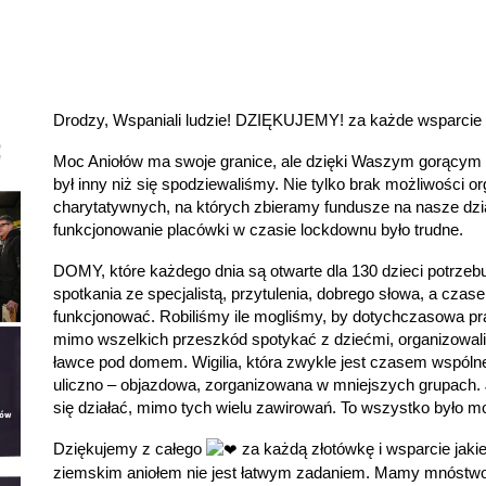
Drodzy, Wspaniali ludzie! DZIĘKUJEMY! za każde wsparcie 
Moc Aniołów ma swoje granice, ale dzięki Waszym gorącym 
był inny niż się spodziewaliśmy. Nie tylko brak możliwości or
charytatywnych, na których zbieramy fundusze na nasze dzi
funkcjonowanie placówki w czasie lockdownu było trudne.
DOMY, które każdego dnia są otwarte dla 130 dzieci potrzeb
spotkania ze specjalistą, przytulenia, dobrego słowa, a czas
funkcjonować. Robiliśmy ile mogliśmy, by dotychczasowa prac
mimo wszelkich przeszkód spotykać z dziećmi, organizowal
ławce pod domem. Wigilia, która zwykle jest czasem wspólne
uliczno – objazdowa, zorganizowana w mniejszych grupach. 
się działać, mimo tych wielu zawirowań. To wszystko było m
Dziękujemy z całego
za każdą złotówkę i wsparcie jaki
ziemskim aniołem nie jest łatwym zadaniem. Mamy mnóstwo 