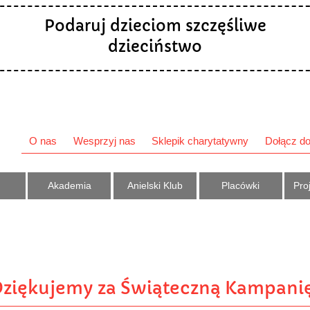
Podaruj dzieciom szczęśliwe
dzieciństwo
O nas
Wesprzyj nas
Sklepik charytatywny
Dołącz do
Akademia
Anielski Klub
Placówki
Proj
ziękujemy za Świąteczną Kampanię