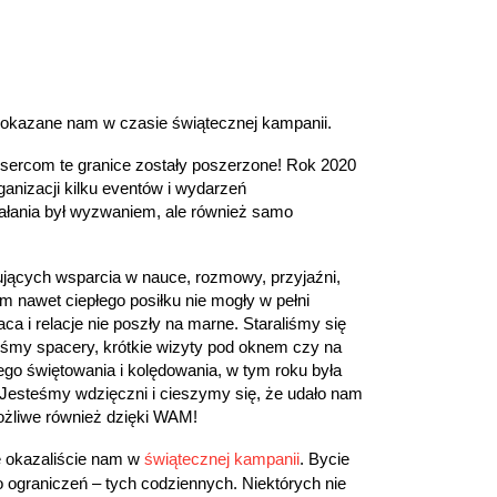
okazane nam w czasie świątecznej kampanii.
sercom te granice zostały poszerzone! Rok 2020
ganizacji kilku eventów i wydarzeń
ałania był wyzwaniem, ale również samo
ujących wsparcia w nauce, rozmowy, przyjaźni,
em nawet ciepłego posiłku nie mogły w pełni
a i relacje nie poszły na marne. Staraliśmy się
iśmy spacery, krótkie wizyty pod oknem czy na
go świętowania i kolędowania, w tym roku była
Jesteśmy wdzięczni i cieszymy się, że udało nam
ożliwe również dzięki WAM!
e okazaliście nam w
świątecznej kampanii
. Bycie
ograniczeń – tych codziennych. Niektórych nie