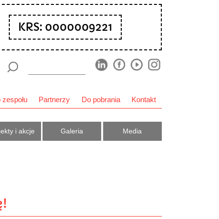
KRS: 0000009221
 zespołu
Partnerzy
Do pobrania
Kontakt
ekty i akcje
Galeria
Media
!