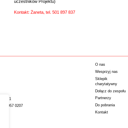
uczestników Projektu)
Kontakt: Żaneta, tel. 501 897 837
O nas
Wesprzyj nas
Sklepik
charytatywny
Dołącz do zespołu
Partnerzy
009221
Do pobrania
022 4957 0207
Kontakt