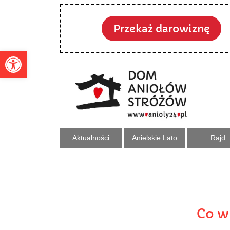
Przekaż darowiznę
Otwórz pasek narzędzi
Aktualności
Anielskie Lato
Rajd
Co w