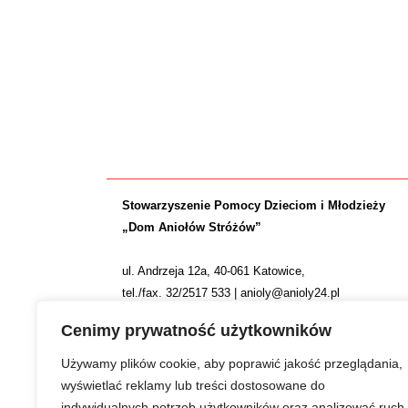
Stowarzyszenie Pomocy Dzieciom i Młodzieży
„Dom Aniołów Stróżów”
ul. Andrzeja 12a, 40-061 Katowice,
tel./fax. 32/2517 533 | anioly@anioly24.pl
NIP: 634 24 24 781 | REGON: 277553974 | KRS 0000
Cenimy prywatność użytkowników
Nr konta: ING Bank Śląski S.A. 36 1050 1214 1000 0
Używamy plików cookie, aby poprawić jakość przeglądania,
wyświetlać reklamy lub treści dostosowane do
indywidualnych potrzeb użytkowników oraz analizować ruch