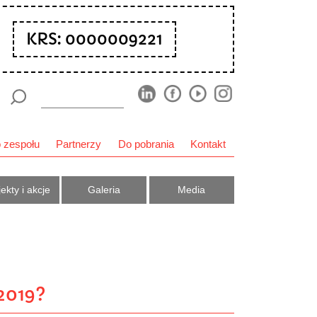
KRS: 0000009221
 zespołu
Partnerzy
Do pobrania
Kontakt
ekty i akcje
Galeria
Media
2019?