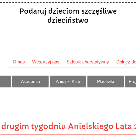
Podaruj dzieciom szczęśliwe
dzieciństwo
O nas
Wesprzyj nas
Sklepik charytatywny
Dołącz do
Akademia
Anielski Klub
Placówki
Proj
 drugim tygodniu Anielskiego Lata 