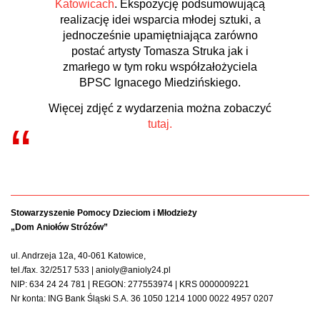
Katowicach
. Ekspozycję podsumowującą
realizację idei wsparcia młodej sztuki, a
jednocześnie upamiętniająca zarówno
postać artysty Tomasza Struka jak i
zmarłego w tym roku współzałożyciela
BPSC Ignacego Miedzińskiego.
Więcej zdjęć z wydarzenia można zobaczyć
tutaj.
Stowarzyszenie Pomocy Dzieciom i Młodzieży
„Dom Aniołów Stróżów”
ul. Andrzeja 12a, 40-061 Katowice,
tel./fax. 32/2517 533 | anioly@anioly24.pl
NIP: 634 24 24 781 | REGON: 277553974 | KRS 0000009221
Nr konta: ING Bank Śląski S.A. 36 1050 1214 1000 0022 4957 0207