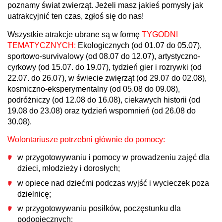
poznamy świat zwierząt. Jeżeli masz jakieś pomysły jak
uatrakcyjnić ten czas, zgłoś się do nas!
Wszystkie atrakcje ubrane są w formę
TYGODNI
TEMATYCZNYCH:
Ekologicznych (od 01.07 do 05.07),
sportowo-survivalowy (od 08.07 do 12.07), artystyczno-
cyrkowy (od 15.07. do 19.07), tydzień gier i rozrywki (od
22.07. do 26.07), w świecie zwięrząt (od 29.07 do 02.08),
kosmiczno-eksperymentalny (od 05.08 do 09.08),
podróżniczy (od 12.08 do 16.08), ciekawych historii (od
19.08 do 23.08) oraz tydzień wspomnień (od 26.08 do
30.08).
Wolontariusze potrzebni głównie do pomocy:
w przygotowywaniu i pomocy w prowadzeniu zajęć dla
dzieci, młodzieży i dorosłych;
w opiece nad dziećmi podczas wyjść i wycieczek poza
dzielnicę;
w przygotowywaniu posiłków, poczęstunku dla
podopiecznych;