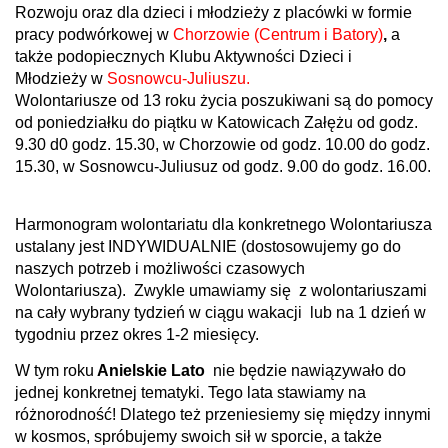
Rozwoju oraz dla dzieci i młodzieży z placówki w formie
pracy podwórkowej w
Chorzowie (Centrum i Batory)
,
a
także podopiecznych Klubu Aktywności Dzieci i
Młodzieży w
Sosnowcu-Juliuszu.
Wolontariusze od 13 roku życia poszukiwani są do pomocy
od poniedziałku do piątku w Katowicach Załężu od godz.
9.30 d0 godz. 15.30, w Chorzowie od godz. 10.00 do godz.
15.30, w Sosnowcu-Juliusuz od godz. 9.00 do godz. 16.00.
Harmonogram wolontariatu dla konkretnego Wolontariusza
ustalany jest INDYWIDUALNIE (dostosowujemy go do
naszych potrzeb i możliwości czasowych
Wolontariusza).
Zwykle umawiamy się
z wolontariuszami
na cały wybrany tydzień w ciągu wakacji
lub na 1 dzień w
tygodniu przez okres 1-2 miesięcy.
W tym roku
Anielskie Lato
nie będzie nawiązywało do
jednej konkretnej tematyki. Tego lata stawiamy na
różnorodność! Dlatego też przeniesiemy się między innymi
w kosmos, spróbujemy swoich sił w sporcie, a także