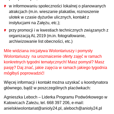
w informowaniu społeczności lokalnej o planowanych
atrakcjach (m.in. wieszanie plakatów, roznoszenie
ulotek w czasie dyżurów ulicznych, kontakt z
instytucjami na Załężu, etc.);
przy promocji i w kwestiach technicznych związanych z
organizacją AL 2019 (m.in. fotografowanie,
archiwizowanie list obecności, etc.)
Mile widziana inicjatywa Wolontariuszy i pomysły
Wolontariuszy na urozmaicenie oferty zajęć w ramach
konkretnych tygodni tematycznych!
Masz pomysł? Masz
pasję?
Daj znać, jakie zajęcia w ramach jakiego tygodnia
mógłbyś poprowadzić!
Więcej informacji i kontakt można uzyskać u koordynatora
głównego, bądź w poszczególnych placówkach:
Agnieszka Leboch – Liderka Programu Podwórkowego w
Katowicach Załeżu, tel. 668 397 206, e-mail:
anielskiwolontariat@anioly24.pl, aleboch@anioly24.pl