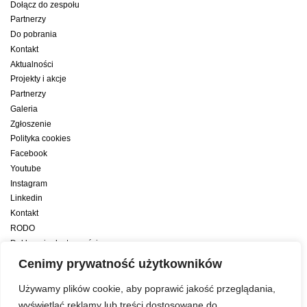
Dołącz do zespołu
Partnerzy
Do pobrania
Kontakt
Aktualności
Projekty i akcje
Partnerzy
Galeria
Zgłoszenie
Polityka cookies
Facebook
Youtube
Instagram
Linkedin
Kontakt
RODO
Deklaracja dostępności
Deklaracja dostępności cyfrowej
Cenimy prywatność użytkowników
Zwiększamy efektywność naszych codziennych działań dzięki wsparciu
Używamy plików cookie, aby poprawić jakość przeglądania,
konsultanta amerykańskiego programu zarządzania przez cele Best
wyświetlać reklamy lub treści dostosowane do