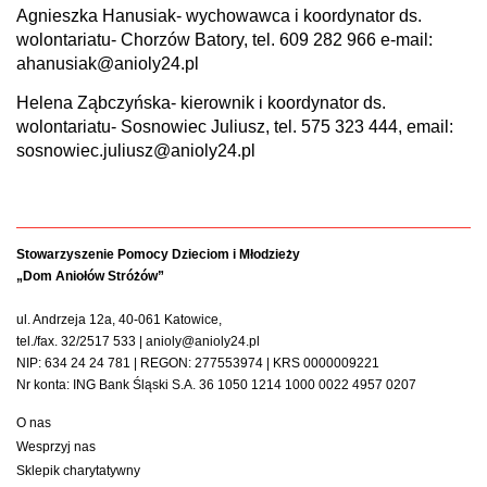
Agnieszka Hanusiak- wychowawca i koordynator ds.
wolontariatu- Chorzów Batory, tel. 609 282 966 e-mail:
ahanusiak@anioly24.pl
Helena Ząbczyńska- kierownik i koordynator ds.
wolontariatu- Sosnowiec Juliusz, tel. 575 323 444, email:
sosnowiec.juliusz@anioly24.pl
Stowarzyszenie Pomocy Dzieciom i Młodzieży
„Dom Aniołów Stróżów”
ul. Andrzeja 12a, 40-061 Katowice,
tel./fax. 32/2517 533 | anioly@anioly24.pl
NIP: 634 24 24 781 | REGON: 277553974 | KRS 0000009221
Nr konta: ING Bank Śląski S.A. 36 1050 1214 1000 0022 4957 0207
O nas
Wesprzyj nas
Sklepik charytatywny