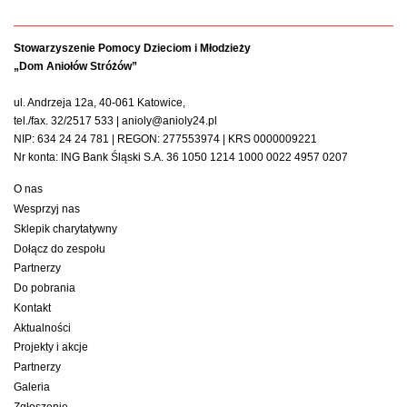
Stowarzyszenie Pomocy Dzieciom i Młodzieży
„Dom Aniołów Stróżów”
ul. Andrzeja 12a, 40-061 Katowice,
tel./fax. 32/2517 533 | anioly@anioly24.pl
NIP: 634 24 24 781 | REGON: 277553974 | KRS 0000009221
Nr konta: ING Bank Śląski S.A. 36 1050 1214 1000 0022 4957 0207
O nas
Wesprzyj nas
Sklepik charytatywny
Dołącz do zespołu
Partnerzy
Do pobrania
Kontakt
Aktualności
Projekty i akcje
Partnerzy
Galeria
Zgłoszenie