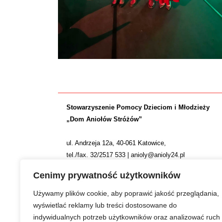
Stowarzyszenie Pomocy Dzieciom i Młodzieży
„Dom Aniołów Stróżów”
ul. Andrzeja 12a, 40-061 Katowice,
tel./fax. 32/2517 533 | anioly@anioly24.pl
NIP: 634 24 24 781 | REGON: 277553974 | KRS 0000
Cenimy prywatność użytkowników
Nr konta: ING Bank Śląski S.A. 36 1050 1214 1000 0
Używamy plików cookie, aby poprawić jakość przeglądania,
wyświetlać reklamy lub treści dostosowane do
indywidualnych potrzeb użytkowników oraz analizować ruch