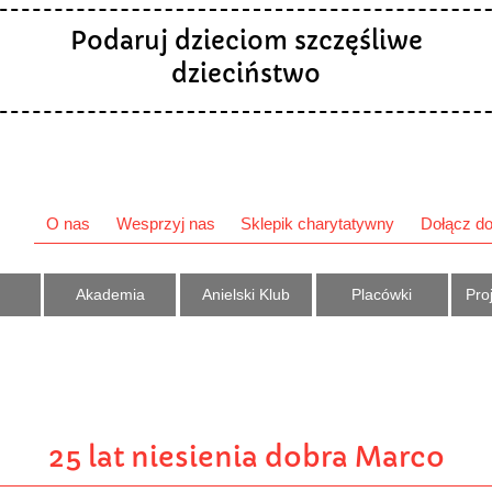
Podaruj dzieciom szczęśliwe
dzieciństwo
O nas
Wesprzyj nas
Sklepik charytatywny
Dołącz do
Akademia
Anielski Klub
Placówki
Proj
25 lat niesienia dobra Marco