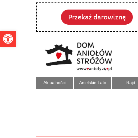
Przekaż darowiznę
Otwórz pasek narzędzi
Aktualności
Anielskie Lato
Rajd