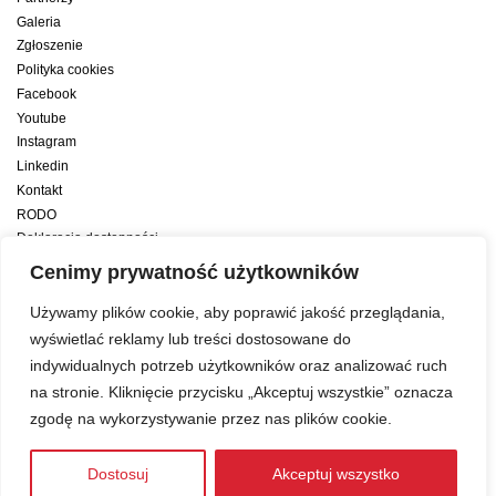
Galeria
Zgłoszenie
Polityka cookies
Facebook
Youtube
Instagram
Linkedin
Kontakt
RODO
Deklaracja dostępności
Deklaracja dostępności cyfrowej
Cenimy prywatność użytkowników
Zwiększamy efektywność naszych codziennych działań dzięki wsparciu
Używamy plików cookie, aby poprawić jakość przeglądania,
konsultanta amerykańskiego programu zarządzania przez cele Best
wyświetlać reklamy lub treści dostosowane do
indywidualnych potrzeb użytkowników oraz analizować ruch
Year Yet
na stronie. Kliknięcie przycisku „Akceptuj wszystkie” oznacza
zgodę na wykorzystywanie przez nas plików cookie.
Web development:
LUMENO Project
| © 2019 Copyright
Dostosuj
Akceptuj wszystko