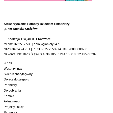
Stowarzyszenie Pomocy Dzieciom i Młodzieży
„Dom Aniołów Stróżów”
ul. Andrzeja 12a, 40-061 Katowice,
tel./fax. 32/2517 533 | anioly@anioly24.pl
NIP: 634 24 24 781 | REGON: 277553974 | KRS 0000009221
Nr konta: ING Bank Śląski S.A. 36 1050 1214 1000 0022 4957 0207
O nas
Wesprzyj nas
Sklepik charytatywny
Dołącz do zespołu
Partnerzy
Do pobrania
Kontakt
Aktualności
Projekty i akcje
Partnerzy