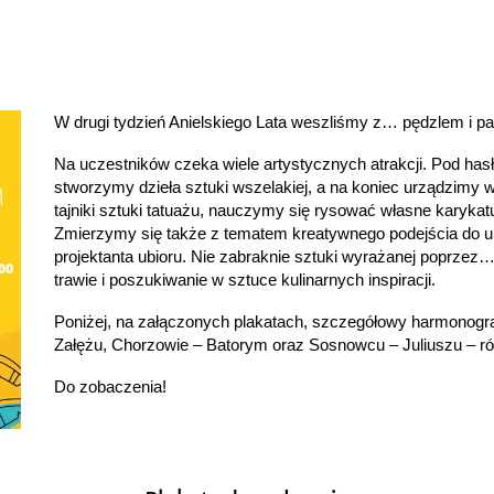
W drugi tydzień Anielskiego Lata weszliśmy z… pędzlem i pal
Na uczestników czeka wiele artystycznych atrakcji. Pod has
stworzymy dzieła sztuki wszelakiej, a na koniec urządzimy
tajniki sztuki tatuażu, nauczymy się rysować własne karykat
Zmierzymy się także z tematem kreatywnego podejścia do ubr
projektanta ubioru. Nie zabraknie sztuki wyrażanej poprzez…
trawie i poszukiwanie w sztuce kulinarnych inspiracji.
Poniżej, na załączonych plakatach, szczegółowy harmonogr
Załężu, Chorzowie – Batorym oraz Sosnowcu – Juliuszu – ró
Do zobaczenia!