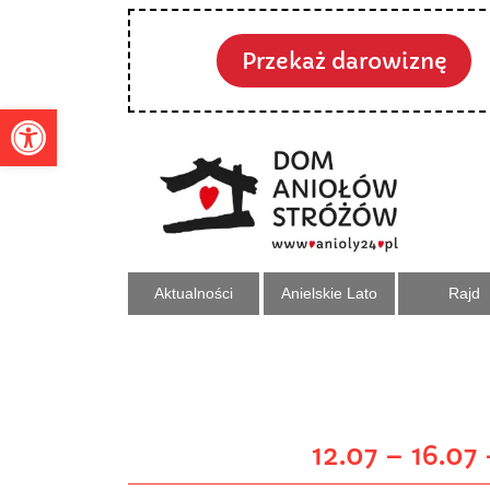
Przekaż darowiznę
Otwórz pasek narzędzi
Aktualności
Anielskie Lato
Rajd
12.07 – 16.0