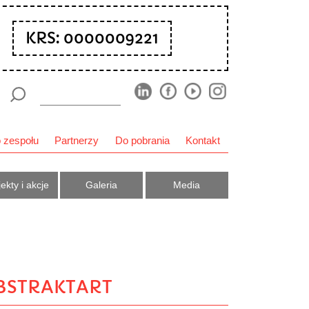
KRS: 0000009221
 zespołu
Partnerzy
Do pobrania
Kontakt
ekty i akcje
Galeria
Media
Ń ABSTRAKTART