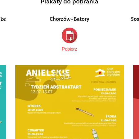
Plakaty do pobrania
ęże
Chorzów-Batory
Sos
Pobierz