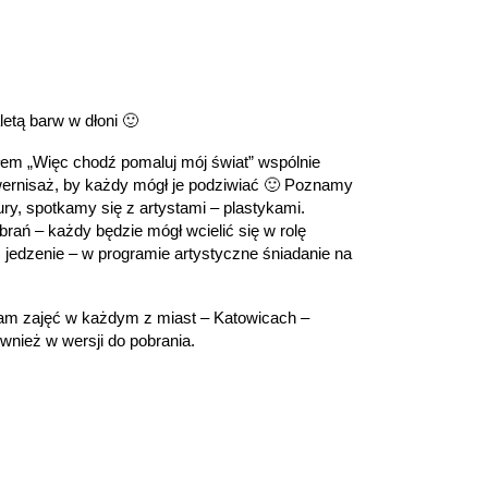
etą barw w dłoni 🙂
łem „Więc chodź pomaluj mój świat” wspólnie
 wernisaż, by każdy mógł je podziwiać 🙂 Poznamy
ury, spotkamy się z artystami – plastykami.
ań – każdy będzie mógł wcielić się w rolę
 jedzenie – w programie artystyczne śniadanie na
am zajęć w każdym z miast – Katowicach –
wnież w wersji do pobrania.