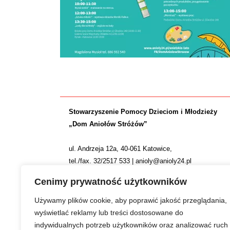
Stowarzyszenie Pomocy Dzieciom i Młodzieży
„Dom Aniołów Stróżów”
ul. Andrzeja 12a, 40-061 Katowice,
tel./fax. 32/2517 533 | anioly@anioly24.pl
NIP: 634 24 24 781 | REGON: 277553974 | KRS 0000
Cenimy prywatność użytkowników
Nr konta: ING Bank Śląski S.A. 36 1050 1214 1000 0
Używamy plików cookie, aby poprawić jakość przeglądania,
wyświetlać reklamy lub treści dostosowane do
indywidualnych potrzeb użytkowników oraz analizować ruch