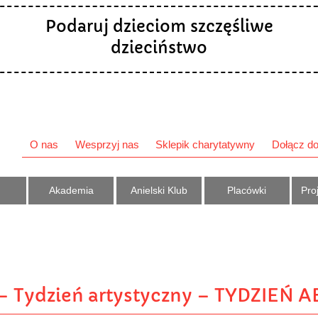
Podaruj dzieciom szczęśliwe
dzieciństwo
O nas
Wesprzyj nas
Sklepik charytatywny
Dołącz do
Akademia
Anielski Klub
Placówki
Proj
7 – Tydzień artystyczny – TYDZIE