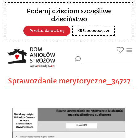
Podaruj dzieciom szczęśliwe
dzieciństwo
Przekaż darowiznę
KRS: 0000009221
Sprawozdanie merytoryczne_34727