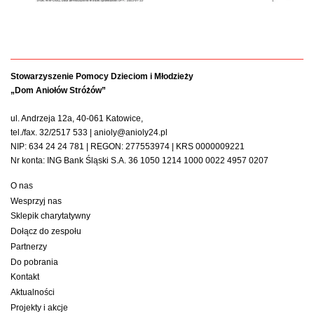
Stowarzyszenie Pomocy Dzieciom i Młodzieży
„Dom Aniołów Stróżów”
ul. Andrzeja 12a, 40-061 Katowice,
tel./fax. 32/2517 533 | anioly@anioly24.pl
NIP: 634 24 24 781 | REGON: 277553974 | KRS 0000009221
Nr konta: ING Bank Śląski S.A. 36 1050 1214 1000 0022 4957 0207
O nas
Wesprzyj nas
Sklepik charytatywny
Dołącz do zespołu
Partnerzy
Do pobrania
Kontakt
Aktualności
Projekty i akcje