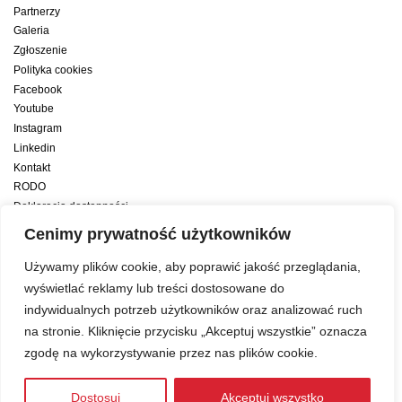
Partnerzy
Galeria
Zgłoszenie
Polityka cookies
Facebook
Youtube
Instagram
Linkedin
Kontakt
RODO
Deklaracja dostępności
Deklaracja dostępności cyfrowej
Cenimy prywatność użytkowników
Zwiększamy efektywność naszych codziennych działań dzięki wsparciu
Używamy plików cookie, aby poprawić jakość przeglądania,
konsultanta amerykańskiego programu zarządzania przez cele Best
wyświetlać reklamy lub treści dostosowane do
indywidualnych potrzeb użytkowników oraz analizować ruch
Year Yet
na stronie. Kliknięcie przycisku „Akceptuj wszystkie” oznacza
zgodę na wykorzystywanie przez nas plików cookie.
Web development:
LUMENO Project
| © 2019 Copyright
Dostosuj
Akceptuj wszystko