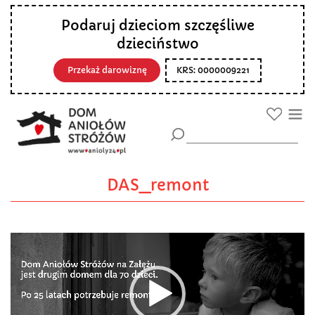
Podaruj dzieciom szczęśliwe
dzieciństwo
Przekaż darowiznę
KRS: 0000009221
DAS_remont
Odtwarzacz
video