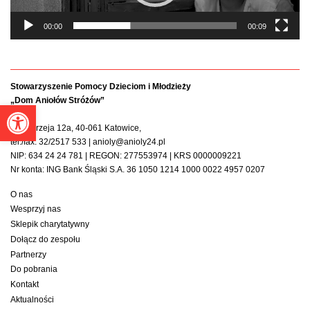
00:00
00:09
Stowarzyszenie Pomocy Dzieciom i Młodzieży
„Dom Aniołów Stróżów”
Otwórz pasek narzędzi
ul. Andrzeja 12a, 40-061 Katowice,
tel./fax. 32/2517 533 | anioly@anioly24.pl
NIP: 634 24 24 781 | REGON: 277553974 | KRS 0000009221
Nr konta: ING Bank Śląski S.A. 36 1050 1214 1000 0022 4957 0207
O nas
Wesprzyj nas
Sklepik charytatywny
Dołącz do zespołu
Partnerzy
Do pobrania
Kontakt
Aktualności