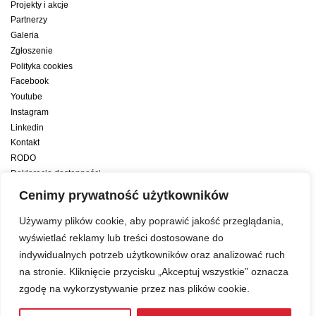
Projekty i akcje
Partnerzy
Galeria
Zgłoszenie
Polityka cookies
Facebook
Youtube
Instagram
Linkedin
Kontakt
RODO
Deklaracja dostępności
Deklaracja dostępności cyfrowej
Cenimy prywatność użytkowników
Zwiększamy efektywność naszych codziennych działań dzięki wsparciu
Używamy plików cookie, aby poprawić jakość przeglądania,
konsultanta amerykańskiego programu zarządzania przez cele Best
wyświetlać reklamy lub treści dostosowane do
indywidualnych potrzeb użytkowników oraz analizować ruch
Year Yet
na stronie. Kliknięcie przycisku „Akceptuj wszystkie” oznacza
zgodę na wykorzystywanie przez nas plików cookie.
Web development:
LUMENO Project
| © 2019 Copyright