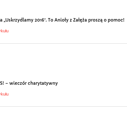
a „Uskrzydlamy 2016″. To Anioły z Załęża proszą o pomoc!
ykułu
! – wieczór charytatywny
ykułu