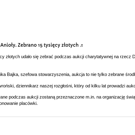
 Anioły. Zebrano 15 tysięcy złotych ♬
ęcy złotych udało się zebrać podczas aukcji charytatywnej na rzecz 
a Bajka, szefowa stowarzyszenia, aukcja to nie tylko zebrane środk
oński, dziennikarz naszej rozgłośni, który od kilku lat prowadzi aukc
rane podczas aukcji zostaną przeznaczone m.in. na organizację świą
jonowanie placówki.