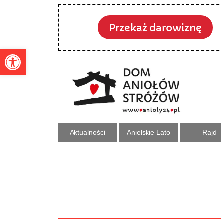
Przekaż darowiznę
Otwórz pasek narzędzi
Aktualności
Anielskie Lato
Rajd