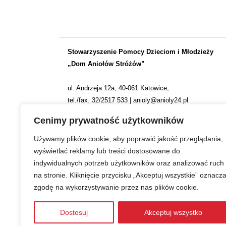
Stowarzyszenie Pomocy Dzieciom i Młodzieży
„Dom Aniołów Stróżów”
ul. Andrzeja 12a, 40-061 Katowice,
tel./fax. 32/2517 533 | anioly@anioly24.pl
NIP: 634 24 24 781 | REGON: 277553974 | KRS 0000
Cenimy prywatność użytkowników
Nr konta: ING Bank Śląski S.A. 36 1050 1214 1000 0
Używamy plików cookie, aby poprawić jakość przeglądania,
wyświetlać reklamy lub treści dostosowane do
indywidualnych potrzeb użytkowników oraz analizować ruch
na stronie. Kliknięcie przycisku „Akceptuj wszystkie” oznacz
zgodę na wykorzystywanie przez nas plików cookie.
Zwiększamy efektywność naszych codziennych działań
Dostosuj
Akceptuj wszystko