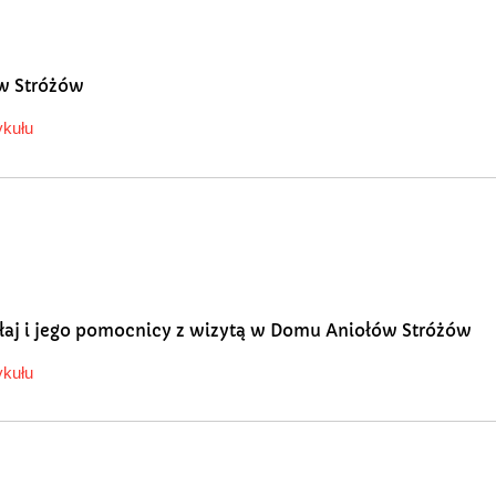
w Stróżów
ykułu
łaj i jego pomocnicy z wizytą w Domu Aniołów Stróżów
ykułu