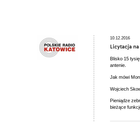
10.12.2016
Licytacja na
Blisko 15 tysi
antenie.
Jak mówi Monik
Wojciech Skowr
Pieniądze zeb
bieżące funkc