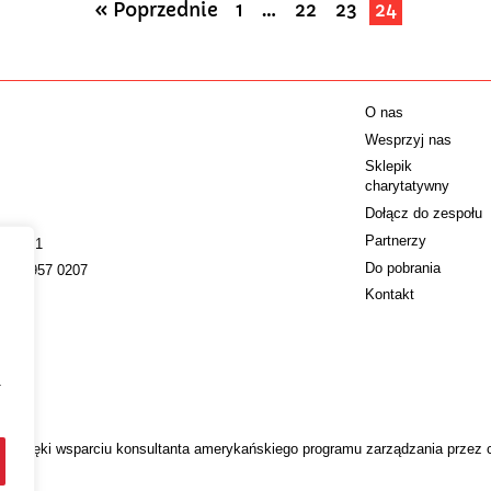
« Poprzednie
1
…
22
23
24
O nas
Wesprzyj nas
Sklepik
charytatywny
Dołącz do zespołu
Partnerzy
009221
Do pobrania
022 4957 0207
Kontakt
a
 dzięki wsparciu konsultanta amerykańskiego programu zarządzania przez 