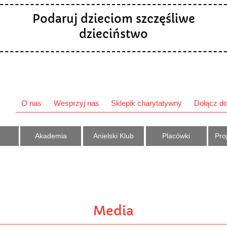
Podaruj dzieciom szczęśliwe
dzieciństwo
O nas
Wesprzyj nas
Sklepik charytatywny
Dołącz do
Akademia
Anielski Klub
Placówki
Proj
Media