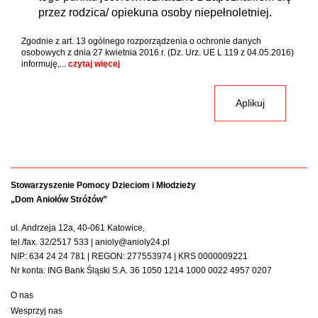
przez rodzica/ opiekuna osoby niepełnoletniej.
Zgodnie z art. 13 ogólnego rozporządzenia o ochronie danych
osobowych z dnia 27 kwietnia 2016 r. (Dz. Urz. UE L 119 z 04.05.2016)
informuję,...
czytaj więcej
Stowarzyszenie Pomocy Dzieciom i Młodzieży
„Dom Aniołów Stróżów”
ul. Andrzeja 12a, 40-061 Katowice,
tel./fax. 32/2517 533 | anioly@anioly24.pl
NIP: 634 24 24 781 | REGON: 277553974 | KRS 0000009221
Nr konta: ING Bank Śląski S.A. 36 1050 1214 1000 0022 4957 0207
O nas
Wesprzyj nas