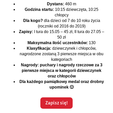
Dystans:
460 m
Godzina startu:
10:15 dziewczęta, 10:25
chłopcy
Dla kogo?
dla dzieci od 7 do 10 roku życia
(roczniki od 2016 do 2019)
Zapisy:
I tura do 15.05 – 45 zł, II tura do 27.05 –
50 zł
Maksymalna ilość uczestników:
130
Klasyfikacja:
dziewczynek i chłopców,
nagrodzone zostaną 3 pierwsze miejsca w obu
kategoriach
Nagrody:
puchary i nagrody rzeczowe za 3
pierwsze miejsca w kategorii dziewczynek
oraz chłopców
Dla każdego pamiątkowy medal
oraz drobny
upominek 🙂
Zapisz się!