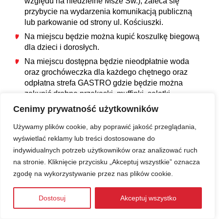
względu na niedzielne Msze Św.), zaleca się
przybycie na wydarzenia komunikacją publiczną
lub parkowanie od strony ul. Kościuszki.
Na miejscu będzie można kupić koszulkę biegową
dla dzieci i dorosłych.
Na miejscu dostępna będzie nieodpłatnie woda
oraz grochóweczka dla każdego chętnego oraz
odpłatna strefa GASTRO gdzie będzie można
zakupić drobne przekąski, muffinki, sałatki
owocowe i napoje.
Cenimy prywatność użytkowników
Używamy plików cookie, aby poprawić jakość przeglądania,
wyświetlać reklamy lub treści dostosowane do
indywidualnych potrzeb użytkowników oraz analizować ruch
na stronie. Kliknięcie przycisku „Akceptuj wszystkie” oznacza
zgodę na wykorzystywanie przez nas plików cookie.
Dostosuj
Akceptuj wszystko