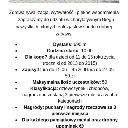
Zdrowa rywalizacja, wytrwałość i piękne wspomnienia
– zapraszamy do udziału w charytatywnym Biegu
wszystkich młodych entuzjastów sportu i dobrej
zabawy.
Dystans:
690 m
Godzina startu:
10:00
Dla kogo?
dla dzieci od 11 do 13 roku życia
(roczniki od 2013 do 2015)
Zapisy:
I tura do 15.05 – 45 zł, II tura do 27.05 –
50 zł
Maksymalna ilość uczestników:
50
Klasyfikacja:
dziewczynek i chłopców,
nagrodzone zostaną 3 pierwsze miejsca w obu
kategoriach
Nagrody:
puchary i nagrody rzeczowe za 3
pierwsze miejsca
Dla każdego pamiątkowy medal
oraz drobny
upominek 🙂