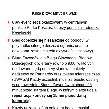
Kilka przydatnych uwag:
Cały event jest zlokalizowany w centralnym
punkcie Parku Kościuszki,
przy pomniku Tadeusza
Kościuszki
.
Bieg odbędzie się niezależnie od pogody (w
przypadku silnego deszczu ograniczona lub
odwołana zostanie strefa aktywności i zabawy).
Biura Zawodów dla Biegu Głównego i Biegów
Dziecięcych otwieramy równo o 9:00, w których
rozdawane będą numery startowe, pakiety
gadżetów od Partnerów oraz tokeny mierzące czas
(
UWAGA! Każdy uczestnik musi zarejestrować się
w odpowiednim Biurze Zawodów minimum 25
minut przed startem Biegu, w którym bierze udział,
rejestracja kończy się 15min przed daną
kategorią
)
Każdy uczestnik (lub opiekun) będzie musiał