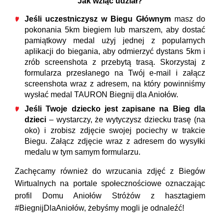
Jak wziąć udział?
Jeśli uczestniczysz w Biegu Głównym
masz do
pokonania 5km biegiem lub marszem, aby dostać
pamiątkowy medal użyj jednej z popularnych
aplikacji do biegania, aby odmierzyć dystans 5km i
zrób screenshota z przebytą trasą. Skorzystaj z
formularza przesłanego na Twój e-mail i załącz
screenshota wraz z adresem, na który powinniśmy
wysłać medal TAURON Biegnij dla Aniołów.
Jeśli Twoje dziecko jest zapisane na Bieg dla
dzieci
– wystarczy, że wytyczysz dziecku trasę (na
oko) i zrobisz zdjęcie swojej pociechy w trakcie
Biegu. Załącz zdjęcie wraz z adresem do wysyłki
medalu w tym samym formularzu.
Zachęcamy również do wrzucania zdjęć z Biegów
Wirtualnych na portale społecznościowe oznaczając
profil Domu Aniołów Stróżów z hasztagiem
#BiegnijDlaAniołów, żebyśmy mogli je odnaleźć!